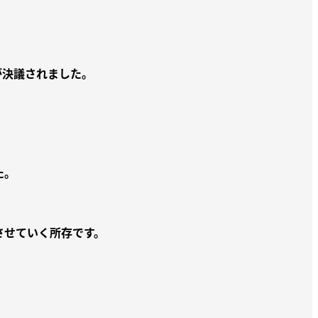
が決議されました。
た。
させていく所存です。
、